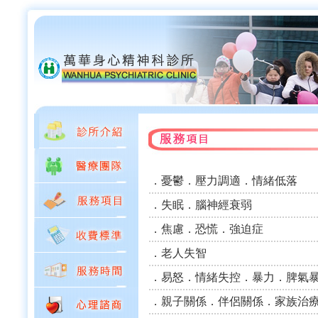
．憂鬱．壓力調適．情緒低落
．失眠．腦神經衰弱
．焦慮．恐慌．強迫症
．老人失智
．易怒．情緒失控．暴力．脾氣
．親子關係．伴侶關係．家族治